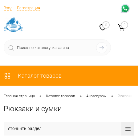
Вход
Регистрация
0
0
Каталог товаров
•
•
•
Главная страница
Каталог товаров
Аксессуары
Рюкзаки и 
Рюкзаки и сумки
Уточнить раздел