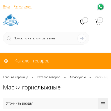
Вход
Регистрация
0
0
Каталог товаров
•
•
•
Главная страница
Каталог товаров
Аксессуары
Маски гор
Маски горнолыжные
Уточнить раздел