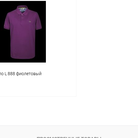
В корзину
В корз
Сравнение
ое
В наличии
В избранное
Размер
5XL
XL
2XL
5XL
ло L 888 фиолетовый
В корзину
ое
В наличии