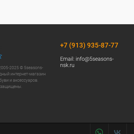
+7 (913) 935-87-77
Email:
info@5seasons-
nsk.ru
2005-2025 © 5seasons-
модный интернет-магазин
буви и аксессуаров.
 защищены.