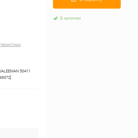
В наличии
ктеристики
 JALEEMAN 50411
49372]