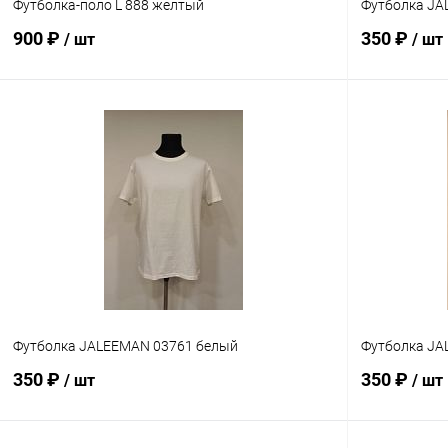
Футболка-поло L 888 желтый
Футболка JA
900 ₽
350 ₽
/ шт
/ шт
В корзину
Сравнение
Сравнение
В избранное
В наличии
В избранн
Размер
Размер
7
8
9
2XL
Футболка JALEEMAN 03761 белый
Футболка JA
350 ₽
350 ₽
/ шт
/ шт
Сравнение