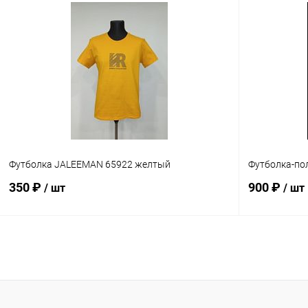
В избранное
В наличии
Размер
Сравнение
XL
5XL
В избранн
Размер
2XL
Футболка JALEEMAN 65922 желтый
Футболка-по
350 ₽
900 ₽
/ шт
/ шт
В корзину
Сравнение
Сравнение
В избранное
В наличии
В избранн