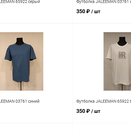
LEEMAN 65922 серый
Футболка JALEEMAN 03761 
350 ₽
/ шт
В корзину
В корз
Сравнение
ое
В наличии
В избранное
Размер
2XL
LEEMAN 03761 синий
Футболка JALEEMAN 65922 
350 ₽
/ шт